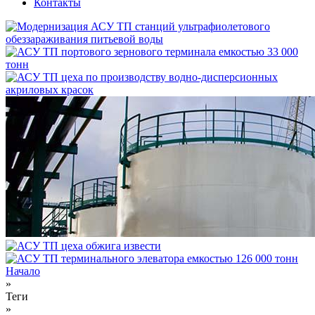
Контакты
Начало
»
Вы здесь
Теги
»