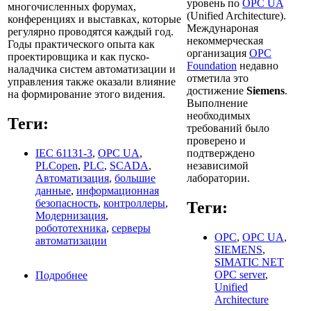
уровень по
OPC UA
многочисленных форумах,
(Unified Architecture).
конференциях и выставках, которые
Междунароная
регулярно проводятся каждый год.
некоммерческая
Годы практического опыта как
организация
OPC
проектировщика и как пуско-
Foundation
недавно
наладчика систем автоматизации и
отметила это
управления также оказали влияние
достижение
Siemens
.
на формирование этого видения.
Выполнение
необходимых
Теги:
требований было
проверено и
IEC 61131-3
,
OPC UA
,
подтверждено
PLCopen
,
PLC
,
SCADA
,
независимой
Aвтоматизация
,
большие
лаборатории.
данные
,
информационная
безопасность
,
контроллеры
,
Теги:
Модернизация
,
робототехника
,
серверы
OPC
,
OPC UA
,
автоматизации
SIEMENS
,
SIMATIC NET
OPC server
,
Подробнее
о Автоматизация и управление. Тенденции в
Unified
2013 году
Architecture