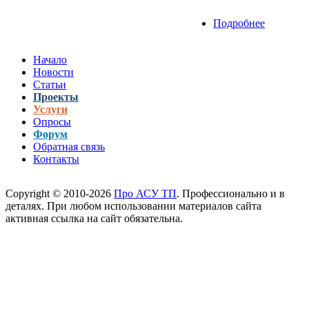
Подробнее
о У Siem
появился
первый в
Начало
мире
Новости
продукт
Статьи
получив
Проекты
OPC UA
Услуги
сертифик
Опросы
Форум
Обратная связь
Контакты
Copyright © 2010-2026
Про АСУ ТП
. Профессионально и в
деталях. При любом использовании материалов сайта
активная ссылка на сайт обязательна.