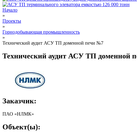
Начало
»
Вы здесь
Проекты
»
Горнодобывающая промышленность
»
Технический аудит АСУ ТП доменной печи №7
Технический аудит АСУ ТП доменной 
Заказчик:
ПАО «НЛМК»
Объект(ы):