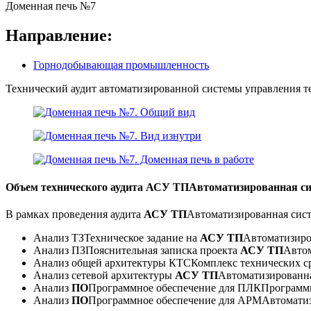
Доменная печь №7
Направление:
Горнодобывающая промышленность
Технический аудит автоматизированной системы управления 
Объем технического аудита
АСУ ТП
Автоматизированная си
В рамках проведения аудита
АСУ ТП
Автоматизированная сист
Анализ
ТЗ
Техническое задание
на
АСУ ТП
Автоматизиро
Анализ
ПЗ
Пояснительная записка
проекта
АСУ ТП
Автом
Анализ общей архитектуры
КТС
Комплекс технических с
Анализ сетевой архитектуры
АСУ ТП
Автоматизированна
Анализ
ПО
Программное обеспечение
для
ПЛК
Программ
Анализ
ПО
Программное обеспечение
для
АРМ
Автоматиз