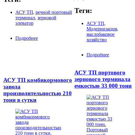
Теги:
АСУ ТП
,
речной портовый
терминал
,
зерновой
элеватор
АСУ ТП
,
Модернизация
,
маслобаковое
Подробнее
о АСУ ТП речного портового терминала
хозяйство
Подробнее
о
Модернизац
АСУ ТП
маслобаково
АСУ ТП портового
хозяйства
зернового терминала
АСУ ТП комбикормового
емкостью 33 000 тонн
завода
производительностью 210
тонн в сутки