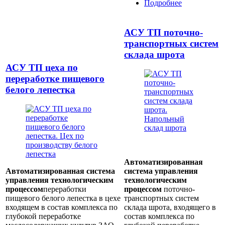
Подробнее
о АСУ ТП
элеватора
емкостью
100 000
АСУ ТП поточно-
тонн
транспортных систем
склада шрота
АСУ ТП цеха по
переработке пищевого
белого лепестка
Автоматизированная
Автоматизированная система
система управления
управления технологическим
технологическим
процессом
переработки
процессом
поточно-
пищевого белого лепестка в цехе
транспортных систем
входящем в состав комплекса по
склада шрота, входящего в
глубокой переработке
состав комплекса по