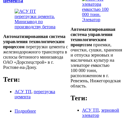
цемента
Автоматизированная
система управления
Автоматизированная система
технологическим
управления технологическим
процессом
приемки,
процессом
перегрузки цемента с
очистки, сушки, хранения
железнодорожного транспорта в
и отпуска зерновых и
силосы бетонного минизавода
масличных культур на
ОАО «Дорспецстрой» в г.
элеваторе емкостью
Ростове-на-Дону.
100 000 тонн,
расположенном в г.
Теги:
Ревезень, Нижегородская
область.
АСУ ТП
,
перегрузка
цемента
Теги:
АСУ ТП
,
зерновой
Подробнее
о АСУ ТП перегрузки цемента
элеватор