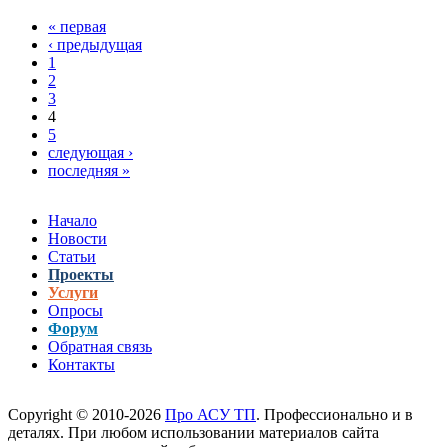
зернового
« первая
терминала
Страницы
‹ предыдущая
емкостью 33
1
000 тонн
2
3
4
5
следующая ›
последняя »
Начало
Новости
Статьи
Проекты
Услуги
Опросы
Форум
Обратная связь
Контакты
Copyright © 2010-2026
Про АСУ ТП
. Профессионально и в
деталях. При любом использовании материалов сайта