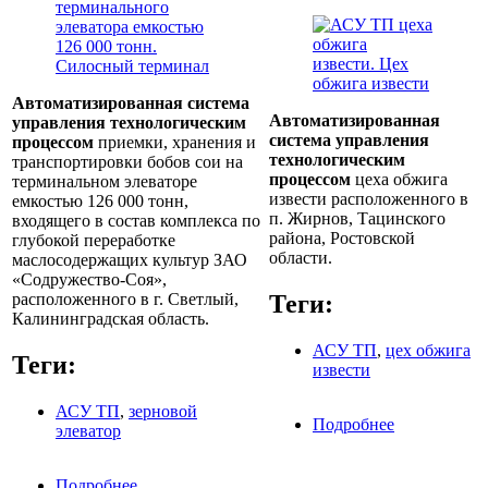
Автоматизированная система
Автоматизированная
управления технологическим
система управления
процессом
приемки, хранения и
технологическим
транспортировки бобов сои на
процессом
цеха обжига
терминальном элеваторе
извести расположенного в
емкостью 126 000 тонн,
п. Жирнов, Тацинского
входящего в состав комплекса по
района, Ростовской
глубокой переработке
области.
маслосодержащих культур ЗАО
«Содружество-Соя»,
Теги:
расположенного в г. Светлый,
Калининградская область.
АСУ ТП
,
цех обжига
Теги:
извести
АСУ ТП
,
зерновой
Подробнее
о АСУ ТП
элеватор
цеха обжига
извести
Подробнее
о АСУ ТП терминального элеватора емкостью