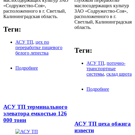
маслосодержащих культур ЗАО
глубокой переработке
«Содружество-Соя»,
маслосодержащих культур
расположенного в г. Светлый,
ЗАО «Содружество-Соя»,
Калининградская область.
расположенного в г.
Светлый, Калининградская
область.
Теги:
АСУ ТП
,
цех по
переработке пищевого
Теги:
белого лепестка
АСУ ТП
,
поточно-
Подробнее
о АСУ ТП цеха по переработке пищевого
транспортные
белого лепестка
системы
,
склад шрота
Подробнее
о АСУ ТП
поточно-
транспортн
систем скла
АСУ ТП терминального
шрота
элеватора емкостью 126
000 тонн
АСУ ТП цеха обжига
извести