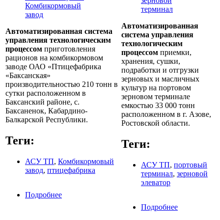
Автоматизированная
Автоматизированная система
система управления
управления технологическим
технологическим
процессом
приготовления
процессом
приемки,
рационов на комбикормовом
хранения, сушки,
заводе ОАО «Птицефабрика
подработки и отгрузки
«Баксанская»
зерновых и масличных
производительностью 210 тонн в
культур на портовом
сутки расположенном в
зерновом терминале
Баксанский районе, с.
емкостью 33 000 тонн
Баксаненок, Кабардино-
расположенном в г. Азове,
Балкарской Республики.
Ростовской области.
Теги:
Теги:
АСУ ТП
,
Комбикормовый
АСУ ТП
,
портовый
завод
,
птицефабрика
терминал
,
зерновой
элеватор
Подробнее
о АСУ ТП комбикормового завода
производительностью 210 тонн в сутки
Подробнее
о АСУ ТП
портового