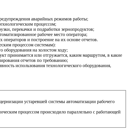
предупреждения аварийных режимов работы;
технологическим процессом
;
зки, перекачки и подработки зернопродуктов;
томатизированное рабочее место
оператора;
 операторов и построение на их основе отчетов.
еским процессом
системам):
о оборудования на холостом ходу;
укт принимается или отгружается, каким маршрутом, в какие
мирования отчетов по требованию;
ивность использования технологического оборудования,
дернизации устаревшей системы автоматизации рабочего
гическим процессом
происходило параллельно с работающей