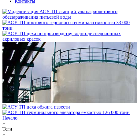
Контакты
Начало
»
Вы здесь
Теги
»