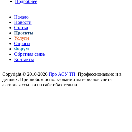
Подробнее
о 19 декабря 2012 года состоялся релиз новых
версий Vijeo
версий SCADA Vijeo Citect/CitectSCADA 7.30
Citect/CitectSC
и Vijeo Historian/CitectHistorian 4.40
7.30 и Vijeo
Начало
Historian/CitectH
Новости
4.40 в июле!
Статьи
Проекты
Услуги
Опросы
Форум
Обратная связь
Контакты
Copyright © 2010-2026
Про АСУ ТП
. Профессионально и в
деталях. При любом использовании материалов сайта
активная ссылка на сайт обязательна.