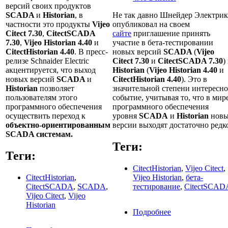
версий своих продуктов
SCADA
и
Historian
, в
Не так давно Шнейдер Электрик
частности это продукты
Vijeo
опубликовал на своем
Citect 7.30
,
CitectSCADA
сайте
приглашение принять
7.30
,
Vijeo Historian 4.40
и
участие в бета-тестировании
CitectHistorian 4.40
. В пресс-
новых версий
SCADA
(
Vijeo
релизе Sсhnaider Electric
Citect 7.30
и
CitectSCADA 7.30
)
акцентируется, что выход
Historian
(
Vijeo Historian 4.40
и
новых версий
SCADA
и
CitectHistorian 4.40
). Это в
Historian
позволяет
значительной степени интересно
пользователям этого
событие, учитывая то, что в мир
программного обеспечения
программного обеспечения
осуществить переход к
уровня
SCADA
и
Historian
нов
объектно-ориентированным
версии выходят достаточно редк
SCADA системам.
Теги:
Теги:
CitectHistorian
,
Vijeo Citect
,
CitectHistorian
,
Vijeo Historian
,
бета-
CitectSCADA
,
SCADA
,
тестирование
,
CitectSCAD
Vijeo Citect
,
Vijeo
Historian
Подробнее
о Начало бета-
тестирования н