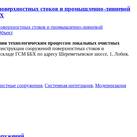
оверхностных стоков и промышленно-ливневой
БХ
ния технологическим процессом локальных очистных
конструкции сооружений поверхностных стоков и
кладе ГСМ ББХ по адресу Шереметьевское шоссе, 1, Лобня,
чистные сооружения
,
Системная интеграция
,
Модернизация
ружений поверхностных стоков и промышленно-ливневой
 ГСМ ББХ
оружений