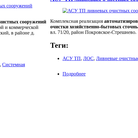
Комплексная реализация
автоматизиров
очистных сооружений
очистки хозяйственно-бытовых сточн
ой и коммерческой
вл. 71/20, район Покровское-Стрешнево.
кий, в районе д.
Теги:
АСУ ТП
,
ЛОС
,
Ливневые очистны
,
Системная
Подробнее
о АСУ ТП ливневых оч
ции очистных сооружений дождевого стока