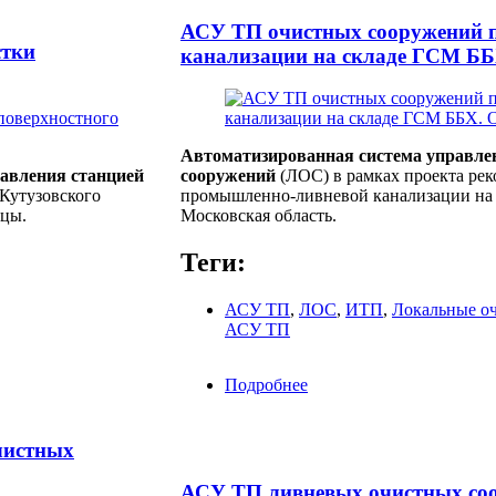
АСУ ТП очистных сооружений п
стки
канализации на складе ГСМ Б
Автоматизированная система управле
авления станцией
сооружений
(ЛОС) в рамках проекта ре
Кутузовского
промышленно-ливневой канализации на с
ицы.
Московская область.
Теги:
АСУ ТП
,
ЛОС
,
ИТП
,
Локальные о
АСУ ТП
 очистки поверхностного стока
Подробнее
о АСУ ТП очистных соо
канализации на складе
чистных
АСУ ТП ливневых очистных со