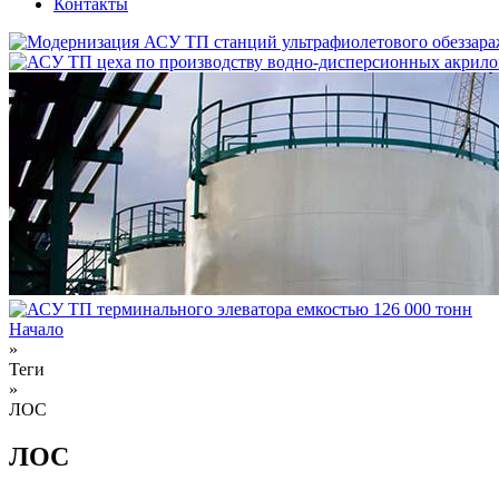
Контакты
Начало
»
Вы здесь
Теги
»
ЛОС
ЛОС