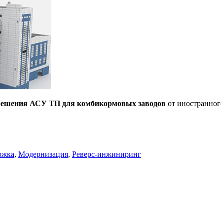
 решения АСУ ТП для комбикормовых заводов
от иностранного
ржка
,
Модернизация
,
Реверс-инжиниринг
 АСУ ТП комбикормового завода