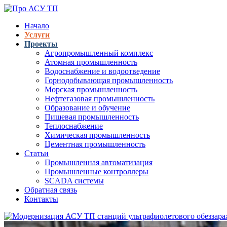
Перейти к основному содержанию
Начало
Услуги
Верхнее меню
Проекты
Агропромышленный комплекс
Атомная промышленность
Водоснабжение и водоотведение
Горнодобывающая промышленность
Морская промышленность
Нефтегазовая промышленность
Образование и обучение
Пишевая промышленность
Теплоснабжение
Химическая промышленность
Цементная промышленность
Статьи
Промышленная автоматизация
Промышленные контроллеры
SCADA системы
Обратная связь
Контакты